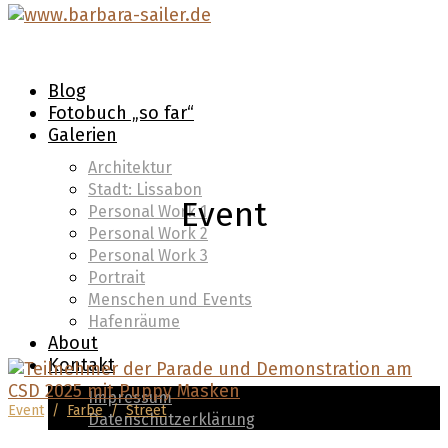
Blog
Fotobuch „so far“
Galerien
Architektur
Stadt: Lissabon
Event
Personal Work 1
Personal Work 2
Personal Work 3
Portrait
Menschen und Events
Hafenräume
About
Kontakt
Impressum
Event
/
Farbe
/
Street
Datenschutzerklärung