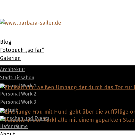
Blog
Fotobuch „so far“
Galerien
Architektur
Stadt: Lissabon
Personal Work 1
Personal Work 2
Personal Work 3
Portrait
Menschen und Events
Hafenräume
About