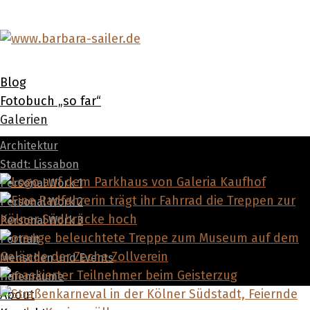
Blog
Fotobuch „so far“
Galerien
Architektur
Stadt: Lissabon
Personal Work 1
Personal Work 2
Personal Work 3
Portrait
Menschen und Events
Hafenräume
About