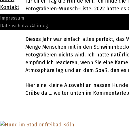
für einen Tag die Hunde rein. Ich finde di
Kontakt
Fotografieren-Wunsch-Liste. 2022 hatte es
Hundeschwimmen muss man ohnehin schon zi
Impressum
neben der Kamera, spontan das Wasser aus
Datenschutzerklärung
Dieses Jahr war einfach alles perfekt, da
Menge Menschen mit in den Schwimmbecken.
Fotografieren nichts wird. Ich hatte natü
empfindlich reagieren, wenn Sie eine Kame
Atmosphäre lag und an dem Spaß, den es
Hier eine kleine Auswahl an nassen Hunde
Grüße da … weiter unten im Kommentarfel