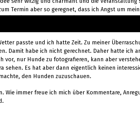
e Idee sehr witzig und charmant und die Veranstaltung
 zum Termin aber so geregnet, dass ich Angst um mei
emlich aufpassen, um die Kamera trocken zu halten.
 dem Fell schüttelt.
s Wetter passte und ich hatte Zeit. Zu meiner Überras
 Damit habe ich nicht gerechnet. Daher hatte ich an
rlich vor, nur Hunde zu fotografieren, kann aber ver
ra sehen. Es hat aber dann eigentlich keinen interess
 machte, den Hunden zuzuschauen.
n. Wie immer freue ich mich über Kommentare, Anregu
d.