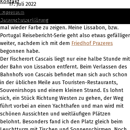
Kontakt
17. Juli 2022
Ich tendiere in letzter Zeit sehr zu Schwarz-Weiß
Impressum
Fotos, aber Cascais habe ich als Anlass genommen,
Datenschutzerklärung
mal wieder Farbe zu zeigen. Meine Lissabon, bzw.
Portugal Reisebericht-Serie geht also etwas gefälliger
weiter, nachdem ich mit dem
Friedhof Prazeres
begonnen habe.
Der Fischerort Cascais liegt nur eine halbe Stunde mit
der Bahn von Lissabon entfernt. Beim Verlassen des
Bahnhofs von Cascais befindet man sich auch schon
in der üblichen Meile aus Touristen-Restaurants,
Souvenirshops und einem kleinen Strand. Es lohnt
sich, ein Stück Richtung Westen zu gehen, der Weg
führt vorbei an einen Yachthafen und man wird mit
schönen Aussichten und weitläufigen Plätzen
belohnt. Besonders fand ich den Platz gleich beim
Leuchtturm mit Tischen und Sonnenschirmen. Noch