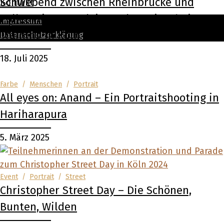
Schwebend zwischen Rheinbrücke und
Kontakt
Poller Wiesen – Flying Pole Artists beim
Impressum
Training in Köln
Datenschutzerklärung
18. Juli 2025
Farbe
/
Menschen
/
Portrait
All eyes on: Anand – Ein Portraitshooting in
Hariharapura
5. März 2025
Event
/
Portrait
/
Street
Christopher Street Day – Die Schönen,
Bunten, Wilden