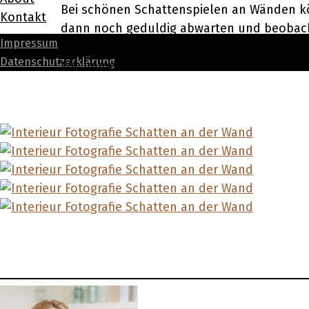
Bei schönen Schattenspielen an Wänden kö
Kontakt
dann noch geduldig abwarten und beobachte
Impressum
ein erfreuliches Nebenprodukt. Der Zufall 
Datenschutzerklärung
Wie immer freue ich mich über deinen Ko