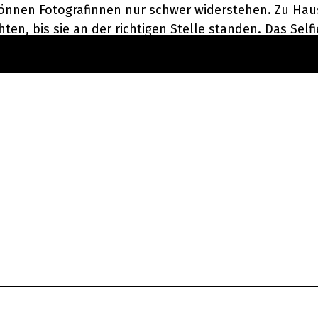
nnen Fotografinnen nur schwer widerstehen. Zu Haus
n, bis sie an der richtigen Stelle standen. Das Sel
gestaltet eben immer mit.
mmentar … weiter unten im Kommentarfeld.