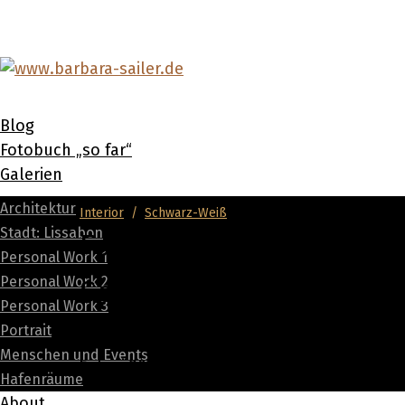
Blog
Fotobuch „so far“
Galerien
Architektur
Interior
/
Schwarz-Weiß
Stadt: Lissabon
Fotografisches Schatt
Personal Work 1
Personal Work 2
Selfie
Personal Work 3
Portrait
Menschen und Events
5. Juni 2022
Hafenräume
About