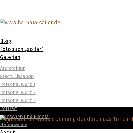
Blog
Fotobuch „so far“
Galerien
Architektur
Stadt: Lissabon
Personal Work 1
Personal Work 2
Personal Work 3
Portrait
Menschen und Events
Hafenräume
About