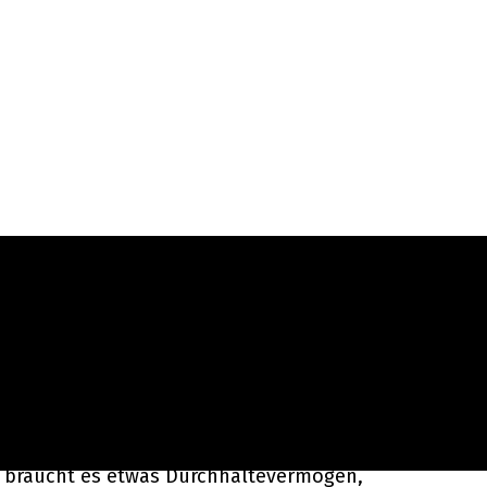
ele Nuancen
was nicht. Damit möchte ich mich nicht
er braucht es etwas Durchhaltevermögen,