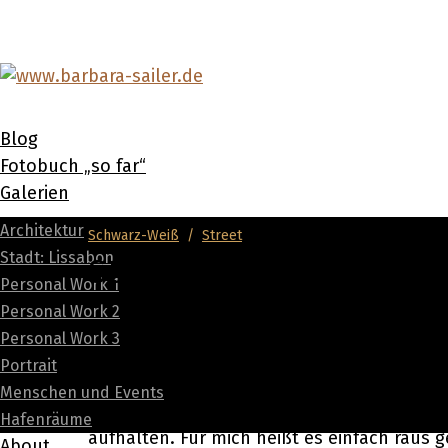
Blog
Fotobuch „so far“
Galerien
Architektur
Schwarz-Weiß
/
Street
Stadt: Lissabon
Street Photography in 
Personal Work 1
Personal Work 2
Personal Work 3
25. März 2022
Portrait
Menschen und Events
Street Photography ist ein Genre mit taus
Hafenräume
aufhalten. Für mich heißt es einfach raus
About