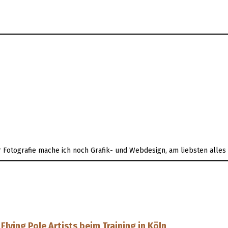
er Fotografie mache ich noch Grafik- und Webdesign, am liebsten alle
ying Pole Artists beim Training in Köln