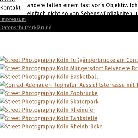
andere fallen einem fast vor´s Objektiv. Ic
Kontakt
einfach nicht so von Sehenswürdigkeiten u
Impressum
entstanden.
Datenschutzerklärung
Wie immer freue ich mich über deinen Ko