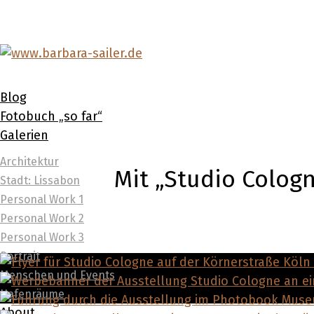
Blog
Fotobuch „so far“
Galerien
Architektur
Mit „Studio Colog
Stadt: Lissabon
Personal Work 1
Personal Work 2
Personal Work 3
Portrait
Menschen und Events
Hafenräume
About