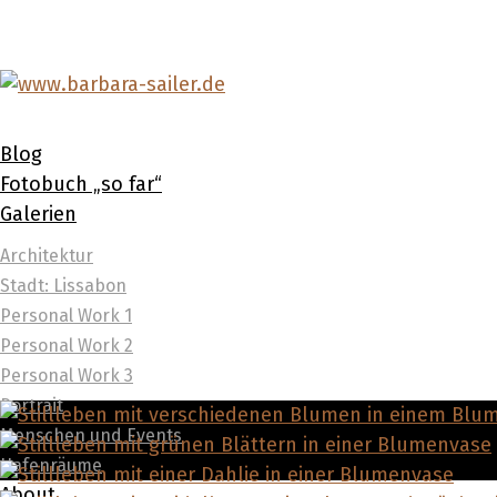
Blog
Fotobuch „so far“
Galerien
Architektur
Stadt: Lissabon
Personal Work 1
Personal Work 2
Personal Work 3
Portrait
Menschen und Events
Hafenräume
About