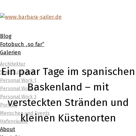
Blog
Fotobuch „so far“
Galerien
Architektur
Ein paar Tage im spanischen
Stadt: Lissabon
Personal Work 1
Baskenland – mit
Personal Work 2
Personal Work 3
versteckten Stränden und
Portrait
Menschen und Events
kleinen Küstenorten
Hafenräume
About