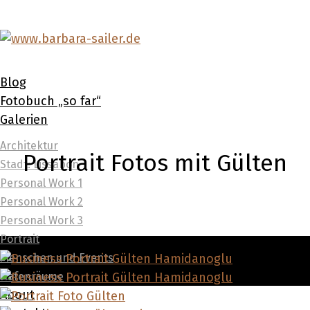
Blog
Fotobuch „so far“
Galerien
Architektur
Portrait Fotos mit Gülten
Stadt: Lissabon
Personal Work 1
Personal Work 2
Personal Work 3
Portrait
Menschen und Events
Hafenräume
About