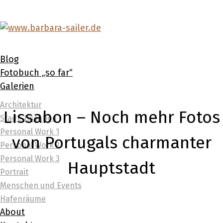
Blog
Fotobuch „so far“
Galerien
Architektur
Lissabon – Noch mehr Fotos
Stadt: Lissabon
Personal Work 1
von Portugals charmanter
Personal Work 2
Personal Work 3
Hauptstadt
Portrait
Menschen und Events
Hafenräume
About