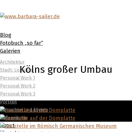
Blog
Fotobuch „so far“
Galerien
Architektur
Kölns großer Umbau
Stadt: Lissabon
Personal Work 1
Personal Work 2
Personal Work 3
Portrait
Menschen und Events
Hafenräume
About