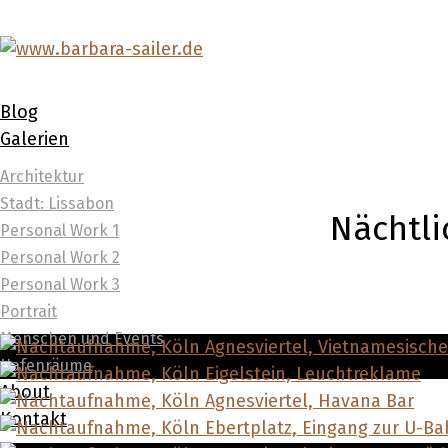
Blog
Galerien
Architektur
Stadt: Lissabon
Nächtli
Personal Work 1
Personal Work 2
Personal Work 3
Portrait
Menschen und Events
Hafenräume
About
Kontakt