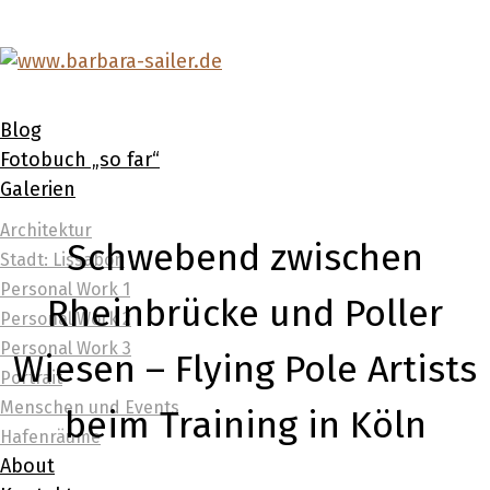
Blog
Fotobuch „so far“
Galerien
Architektur
Schwebend zwischen
Stadt: Lissabon
Personal Work 1
Rheinbrücke und Poller
Personal Work 2
Personal Work 3
Wiesen – Flying Pole Artists
Portrait
Menschen und Events
beim Training in Köln
Hafenräume
About